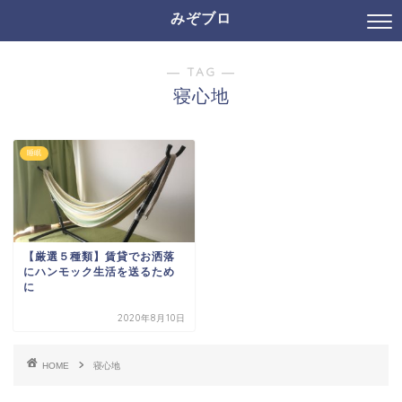
みぞブロ
― TAG ―
寝心地
睡眠
【厳選５種類】賃貸でお洒落
にハンモック生活を送るため
に
2020年8月10日
HOME
寝心地