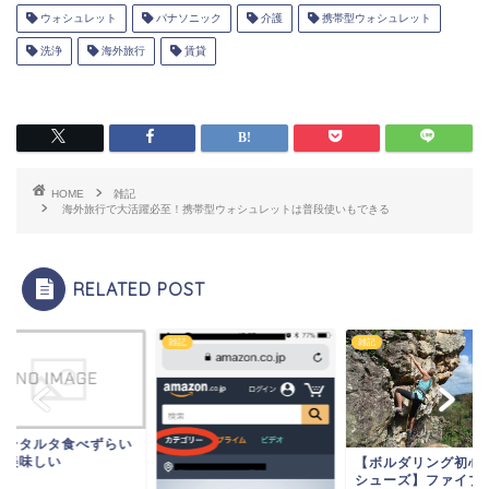
ウォシュレット
パナソニック
介護
携帯型ウォシュレット
洗浄
海外旅行
賃貸
HOME
雑記
海外旅行で大活躍必至！携帯型ウォシュレットは普段使いもできる
RELATED POST
雑記
雑記
キンタルタ食べずらい
ど美味しい
【ボルダリング初心
シューズ】ファイブ