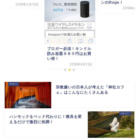
ンのRoge！
2018年2月19日
2018年6
ブロガー必須！キンドル
読み放題９８０円はお買
い得！
2018年4月13日
宗教嫌いの日本人が考えた「神社カフ
ェ」はこんなにたくさんある
ハンモックをベッド代わりに！寝具を変
えるだけで激烈に快調！