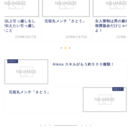
０回以上引っ越しをし
元祖丸メンチ「さとう」
女人禁制は男の嫉妬
私が伝えたい引っ越し
相撲協会だけじゃな
者のこと
よ！
2018年3月17日
2018年2月15日
2018年4
Alexa スキルがもう約５００種類！
元祖丸メンチ「さとう」