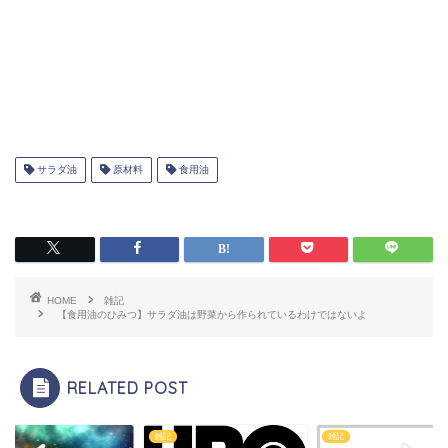
サラダ油
原材料
食用油
HOME
雑記
【食用油のひみつ】サラダ油は野菜から作られているわけではないよ
RELATED POST
雑記
雑記