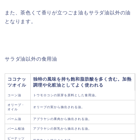
また、茶色くて香りが立つごま油もサラダ油以外の油
となります。
サラダ油以外の食用油
ココナッ
独特の風味を持ち飽和脂肪酸を多く含む。加熱
ツオイル
調理や化粧油としてよく使われる
コーン油
トウモロコシの胚芽を原料とした食用油。
オリーブ・
オリーブの実から抽出される油。
オイル
パーム油
アブラヤシの果肉から抽出される油。
パーム核油
アブラヤシの胚乳から抽出される油。
ピーナッツ