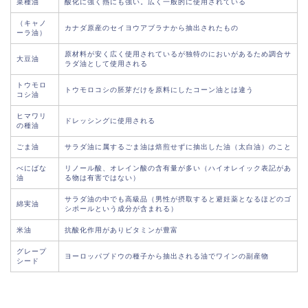
菜種油
酸化に強く熱にも強い。広く一般的に使用されている
（キャノ
カナダ原産のセイヨウアブラナから抽出されたもの
ーラ油）
原材料が安く広く使用されているが独特のにおいがあるため調合サ
大豆油
ラダ油として使用される
トウモロ
トウモロコシの胚芽だけを原料にしたコーン油とは違う
コシ油
ヒマワリ
ドレッシングに使用される
の種油
ごま油
サラダ油に属するごま油は焙煎せずに抽出した油（太白油）のこと
べにばな
リノール酸、オレイン酸の含有量が多い（ハイオレイック表記があ
油
る物は有害ではない）
サラダ油の中でも高級品（男性が摂取すると避妊薬となるほどのゴ
綿実油
シポールという成分が含まれる）
米油
抗酸化作用がありビタミンが豊富
グレープ
ヨーロッパブドウの種子から抽出される油でワインの副産物
シード