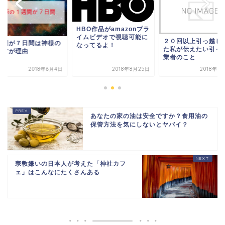
HBO作品がamazonプラ
イムビデオで視聴可能に
２０回以上引っ越し
週間が７日間は神様の
なってるよ！
た私が伝えたい引っ
き方が理由
業者のこと
2018年6月4日
2018年8月25日
2018年3
あなたの家の油は安全ですか？食用油の
保管方法を気にしないとヤバイ？
宗教嫌いの日本人が考えた「神社カフ
ェ」はこんなにたくさんある