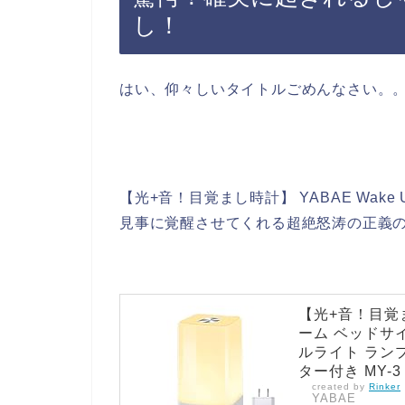
し！
はい、仰々しいタイトルごめんなさい。
【光+音！目覚まし時計】 YABAE Wake
見事に覚醒させてくれる超絶怒涛の正義
【光+音！目覚まし
ーム ベッドサイ
ルライト ランプ
ター付き MY-3
created by
Rinker
YABAE