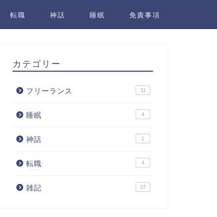
転職
神話
睡眠
免責事項
カテゴリー
フリーランス
11
睡眠
4
神話
1
転職
4
雑記
37