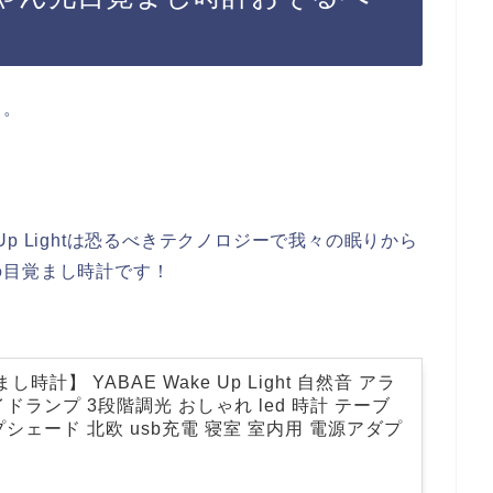
。。
 Up Lightは恐るべきテクノロジーで我々の眠りから
の目覚まし時計です！
時計】 YABAE Wake Up Light 自然音 アラ
ドランプ 3段階調光 おしゃれ led 時計 テーブ
シェード 北欧 usb充電 寝室 室内用 電源アダプ